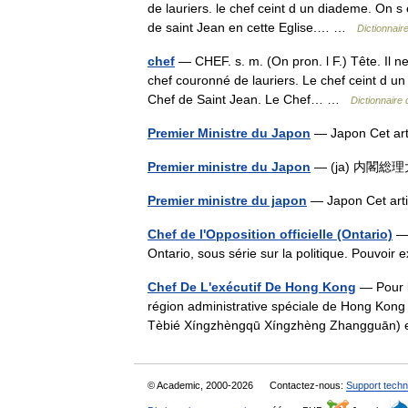
de lauriers. le chef ceint d un diademe. On s 
de saint Jean en cette Eglise.… …
Dictionnair
chef
— CHEF. s. m. (On pron. l F.) Tête. Il n
chef couronné de lauriers. Le chef ceint d un
Chef de Saint Jean. Le Chef… …
Dictionnaire
Premier Ministre du Japon
— Japon Cet arti
Premier ministre du Japon
— (ja) 内閣
Premier ministre du japon
— Japon Cet artic
Chef de l'Opposition officielle (Ontario)
— 
Ontario, sous série sur la politique. Pouvoi
Chef De L'exécutif De Hong Kong
— Pour le
région administrative spéciale de Hong 
Tèbié Xíngzhèngqū Xíngzhèng Zhangguān) e
© Academic, 2000-2026
Contactez-nous:
Support techn