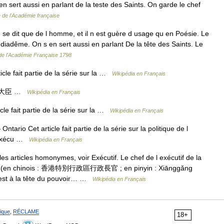
en sert aussi en parlant de la teste des Saints. On garde le chef
e de l'Académie française
e se dit que de l homme, et il n est guère d usage qu en Poésie. Le
 diadême. On s en sert aussi en parlant De la tête des Saints. Le
 de l'Académie Française 1798
cle fait partie de la série sur la …
Wikipédia en Français
総理大臣 …
Wikipédia en Français
le fait partie de la série sur la …
Wikipédia en Français
Ontario Cet article fait partie de la série sur la politique de l
r exécu …
Wikipédia en Français
s articles homonymes, voir Exécutif. Le chef de l exécutif de la
Kong (en chinois : 香港特別行政區行政長官 ; en pinyin : Xiānggǎng
st à la tête du pouvoir… …
Wikipédia en Français
ique
,
RÉCLAME
18+