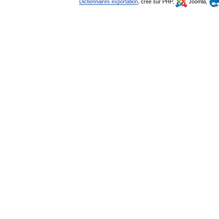
Dictionnaires exportation
, créé sur PHP,
Joomla,