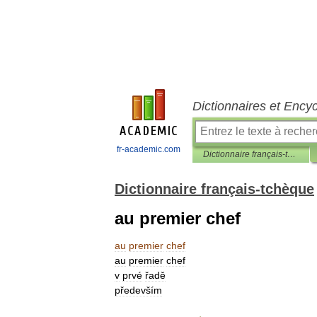
Dictionnaires et Ency
fr-academic.com
Dictionnaire français-tchèque
Dictionnaire français-tchèque
au premier chef
au
premier
chef
au
premier
chef
v
prvé
řadě
především