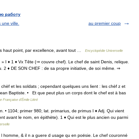
ю работу
une ville.
au premier coup
s haut point, par excellence, avant tout …
Encyclopédie Universelle
te » I ♦ 1 ♦ Vx Tête (⇒ couvre chef). Le chef de saint Denis, relique.
cu. 2 ♦ DE SON CHEF : de sa propre initiative, de soi même. ⇒
s chèf et les soldats ; cependant quelques uns lient : les chèf z et
Jean Baptiste. • Et que peut plus un corps dont le chef est à bas
e Française d'Émile Littré
 n. • 1104; primer 980; lat. primarius, de primus I ♦ Adj. Qui vient
ent avant le nom, en épithète). 1 ♦ Qui est le plus ancien ou parmi
erselle
e l homme, & il n a guere d usage qu en poësie. Le chef couronné