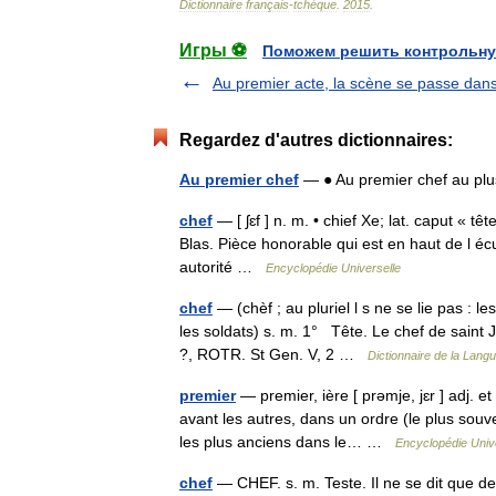
Dictionnaire
français
-
tchèque
.
2015
.
Игры ⚽
Поможем решить контрольну
Au premier acte, la scène se passe dans 
Regardez d'autres dictionnaires:
Au premier chef
— ● Au premier chef au plu
chef
— [ ʃɛf ] n. m. • chief Xe; lat. caput « tê
Blas. Pièce honorable qui est en haut de l é
autorité …
Encyclopédie Universelle
chef
— (chèf ; au pluriel l s ne se lie pas : le
les soldats) s. m. 1° Tête. Le chef de saint 
?, ROTR. St Gen. V, 2 …
Dictionnaire de la Langu
premier
— premier, ière [ prəmje, jɛr ] adj. et
avant les autres, dans un ordre (le plus souv
les plus anciens dans le… …
Encyclopédie Univ
chef
— CHEF. s. m. Teste. Il ne se dit que d